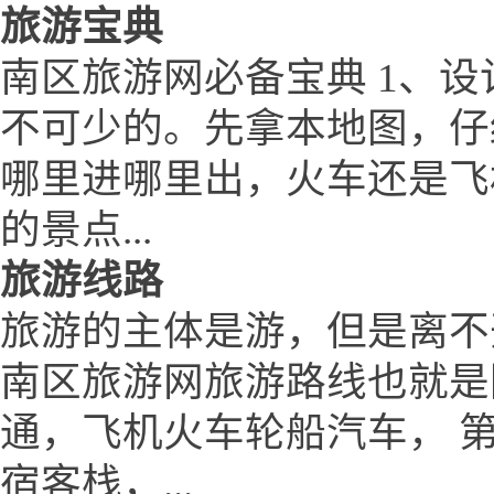
旅游宝典
南区旅游网必备宝典 1、设
不可少的。先拿本地图，仔
哪里进哪里出，火车还是飞
的景点...
旅游线路
旅游的主体是游，但是离不
南区旅游网旅游路线也就是
通，飞机火车轮船汽车， 
宿客栈，...