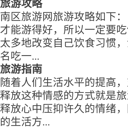
旅游攻略
南区旅游网旅游攻略如下：
才能游得好，所以一定要吃
太多地改变自己饮食习惯，
名吃一...
旅游指南
随着人们生活水平的提高，
释放这种情感的方式就是旅
释放心中压抑许久的情绪，
的生活方...