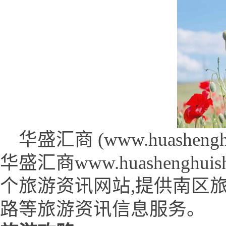
华盛汇商 (www.huashenghui
华盛汇商www.huashengh
个旅游资讯网站,提供南区
路等旅游资讯信息服务。